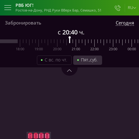
РВБ ЮГ!
RU
Ростов-на-Дону, РНД Руки ВВерх Бар, Семашко, 51
Забронировать
Сегодня
Назад
с
20:40
ч.
КРД, Руки ВВерх Бар , Северная, 527
Краснодар
18:00
19:00
20:00
21:00
22:00
23:00
00:00
С вс. по чт.
Пят.,суб.
РНД Руки ВВерх Бар, Семашко, 51
Ростов-на-Дону
АДЛ , Руки ВВерх Бар, Адлер,
Бестужева, 1/1
Адлер
ВЛГ, Руки ВВерх Бар , Набережная
62-й Армии, 6
Волгоград
32
33
34
35